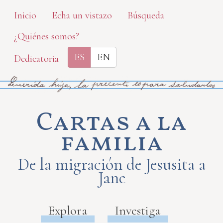
Skip
Inicio
Echa un vistazo
Búsqueda
to
¿Quiénes somos?
main
content
ES
EN
Dedicatoria
Cartas a la
familia
De la migración de Jesusita a
Jane
Explora
Investiga