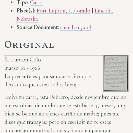
Tipo:
Carta
Place(s):
Fort Lupton, Colorado
|
Lincoln,
Nebraska
Source Document:
shan.L215.xml
Original
ft, Lupton Colo
marzo 10,- 1966
La precente es para saludarte Siempre
deceando que esten todos bíen;
recíví tu carta; asta Febrero; desde noviembre que no
me escribías; de modo que te estubiste 4, meses; muy
bíen se be que no tíenes cariño de madre; pues me
dises que trabagas, pero en escríbír no te estas
mucho; 30
minuts
a lo mas y tambien para que