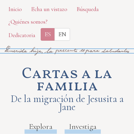
Skip
Inicio
Echa un vistazo
Búsqueda
to
¿Quiénes somos?
main
content
ES
EN
Dedicatoria
Cartas a la
familia
De la migración de Jesusita a
Jane
Explora
Investiga