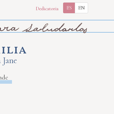
ES
EN
Dedicatoria
ilia
a Jane
nde