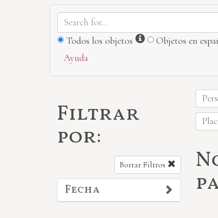
Información
Todos los objetos
Objetos en espa
Ayuda
Pers
Filtrar
Pla
por:
N
Borrar Filtros
p
Fecha