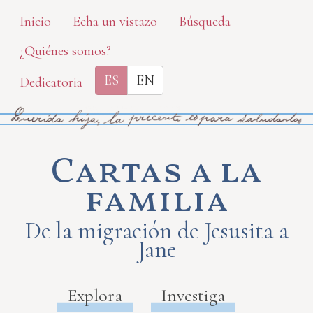
Skip
Inicio
Echa un vistazo
Búsqueda
to
¿Quiénes somos?
main
content
ES
EN
Dedicatoria
Cartas a la
familia
De la migración de Jesusita a
Jane
Explora
Investiga