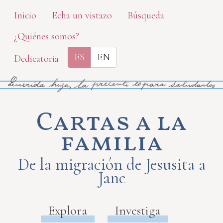
Skip
Inicio
Echa un vistazo
Búsqueda
to
¿Quiénes somos?
main
content
ES
EN
Dedicatoria
Cartas a la
familia
De la migración de Jesusita a
Jane
Explora
Investiga