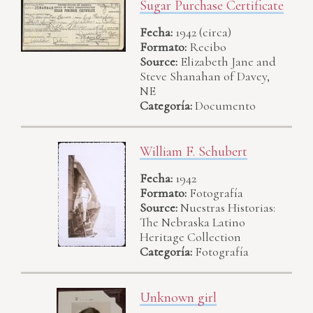
Sugar Purchase Certificate
Fecha:
1942 (circa)
Formato:
Recibo
Source:
Elizabeth Jane and
Steve Shanahan of Davey,
NE
Categoría:
Documento
William F. Schubert
Fecha:
1942
Formato:
Fotografía
Source:
Nuestras Historias:
The Nebraska Latino
Heritage Collection
Categoría:
Fotografía
Unknown girl