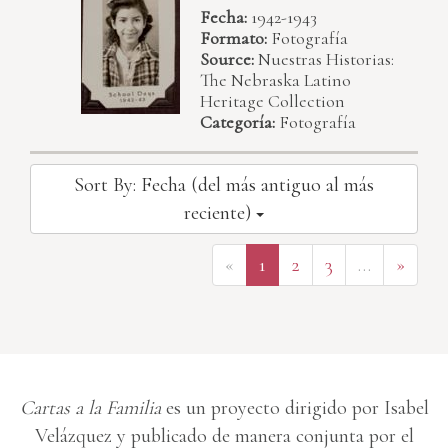
Fecha:
1942-1943
Formato:
Fotografía
Source:
Nuestras Historias:
The Nebraska Latino
Heritage Collection
Categoría:
Fotografía
Sort By: Fecha (del más antiguo al más
reciente)
«
1
2
3
…
»
Cartas a la Familia
es un proyecto dirigido por Isabel
Velázquez y publicado de manera conjunta por el