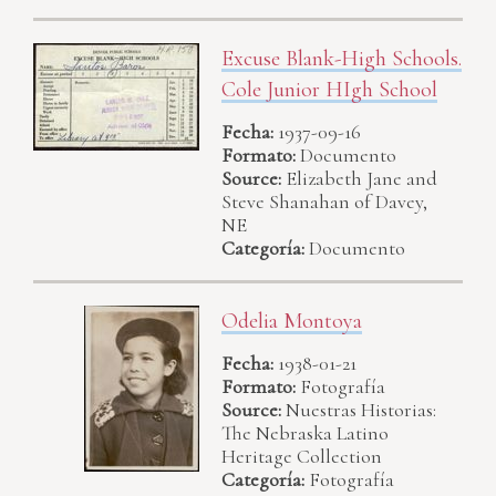
Excuse Blank-High Schools.
Cole Junior HIgh School
Fecha:
1937-09-16
Formato:
Documento
Source:
Elizabeth Jane and
Steve Shanahan of Davey,
NE
Categoría:
Documento
Odelia Montoya
Fecha:
1938-01-21
Formato:
Fotografía
Source:
Nuestras Historias:
The Nebraska Latino
Heritage Collection
Categoría:
Fotografía