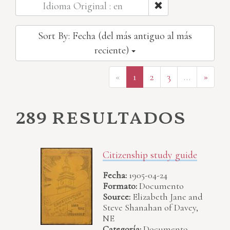
Idioma Original : en
Sort By: Fecha (del más antiguo al más
reciente)
«
1
2
3
…
»
289 resultados
Citizenship study guide
Fecha:
1905-04-24
Formato:
Documento
Source:
Elizabeth Jane and
Steve Shanahan of Davey,
NE
Categoría:
Documento