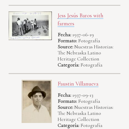
Jess Jesús Baros with
farmers
Fecha:
1937-06-19
Formato:
Fotografía
Source:
Nuestras Historias:
The Nebraska Latino
Heritage Collection
Categoría:
Fotografía
Faustin Villanueva
Fecha:
1937-09-13
Formato:
Fotografía
Source:
Nuestras Historias:
The Nebraska Latino
Heritage Collection
Categoría:
Fotografía