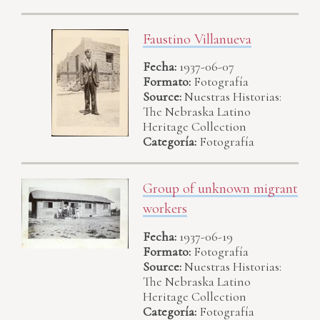
Faustino Villanueva
Fecha:
1937-06-07
Formato:
Fotografía
Source:
Nuestras Historias:
The Nebraska Latino
Heritage Collection
Categoría:
Fotografía
Group of unknown migrant
workers
Fecha:
1937-06-19
Formato:
Fotografía
Source:
Nuestras Historias:
The Nebraska Latino
Heritage Collection
Categoría:
Fotografía