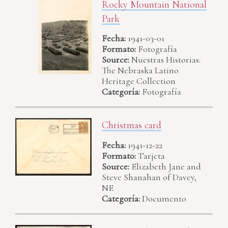
Rocky Mountain National
Park
Fecha:
1941-03-01
Formato:
Fotografía
Source:
Nuestras Historias:
The Nebraska Latino
Heritage Collection
Categoría:
Fotografía
Christmas card
Fecha:
1941-12-22
Formato:
Tarjeta
Source:
Elizabeth Jane and
Steve Shanahan of Davey,
NE
Categoría:
Documento