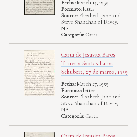
Fecha:
March 14, 1959
Formato:
letter
Source:
Elizabeth Jane and
Steve Shanahan of Davey,
NE
Categoría:
Carta
Carta de Jesusita Baros
Torres a Santos Baros
Schubert, 27 de marzo, 1959
Fecha:
March 27, 1959
Formato:
letter
Source:
Elizabeth Jane and
Steve Shanahan of Davey,
NE
Categoría:
Carta
Carta de Jesusita Baros