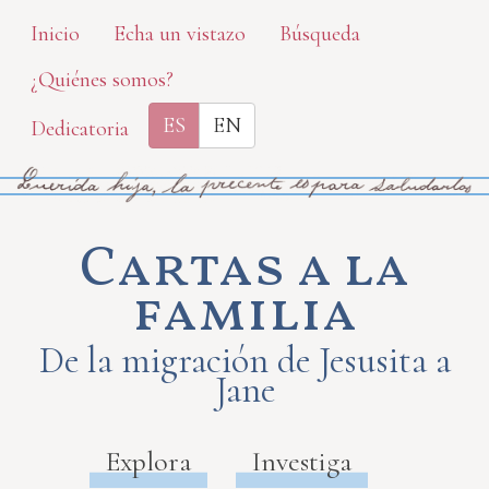
Skip
Inicio
Echa un vistazo
Búsqueda
to
¿Quiénes somos?
main
content
ES
EN
Dedicatoria
Cartas a la
familia
De la migración de Jesusita a
Jane
Explora
Investiga