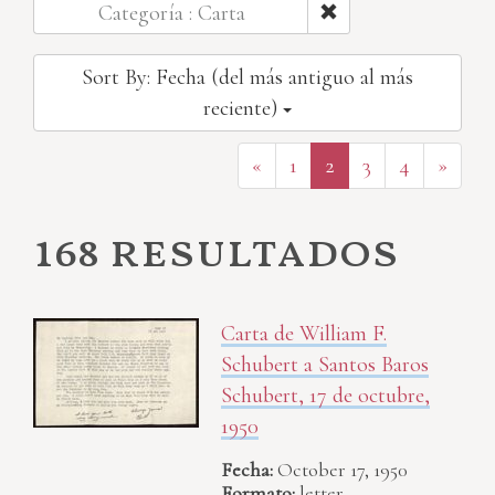
Categoría : Carta
Sort By: Fecha (del más antiguo al más
reciente)
«
1
2
3
4
»
168 resultados
Carta de William F.
Schubert a Santos Baros
Schubert, 17 de octubre,
1950
Fecha:
October 17, 1950
Formato:
letter