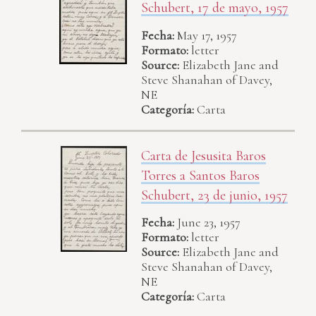
Schubert, 17 de mayo, 1957
Fecha:
May 17, 1957
Formato:
letter
Source:
Elizabeth Jane and
Steve Shanahan of Davey,
NE
Categoría:
Carta
Carta de Jesusita Baros
Torres a Santos Baros
Schubert, 23 de junio, 1957
Fecha:
June 23, 1957
Formato:
letter
Source:
Elizabeth Jane and
Steve Shanahan of Davey,
NE
Categoría:
Carta